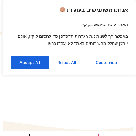
אנחנו משתמשים בעוגיות
האתר עושה שימוש בקוקיז
השבת את ההבזקים
visibility_off
באפשרותך לשנות את הגדרות הדפדפן כדי לחסום קוקיז, אולם
ייתכן שחלק מהשירותים באתר לא יעבדו כראוי.
סמן כותרות
title
צבע רקע
settings
Accept All
Reject All
Customise
זום (הקטנה)
zoom_out
זום (הגדלה)
zoom_in
הקטנת גופן
remove_circle_outline
הגדלת גופן
add_circle_outline
גופן קריא
spellcheck
ניגודיות בהירה
brightness_high
ניגודיות כהה
brightness_low