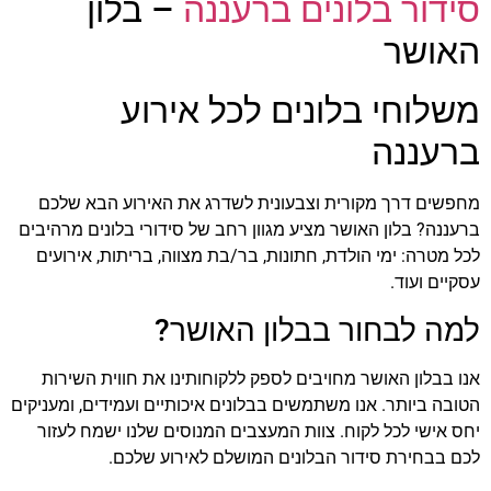
סידור בלונים ברעננה
– בלון
הוסף קו תחתון לקישורים
format_underlined
האושר
סמן קישורים
font_download
לאפס
cached
משלוחי בלונים לכל אירוע
את
כל
ברעננה
האפשרויות
מחפשים דרך מקורית וצבעונית לשדרג את האירוע הבא שלכם
ברעננה? בלון האושר מציע מגוון רחב של סידורי בלונים מרהיבים
לכל מטרה: ימי הולדת, חתונות, בר/בת מצווה, בריתות, אירועים
עסקיים ועוד.
למה לבחור בבלון האושר?
אנו בבלון האושר מחויבים לספק ללקוחותינו את חווית השירות
הטובה ביותר. אנו משתמשים בבלונים איכותיים ועמידים, ומעניקים
יחס אישי לכל לקוח. צוות המעצבים המנוסים שלנו ישמח לעזור
לכם בבחירת סידור הבלונים המושלם לאירוע שלכם.