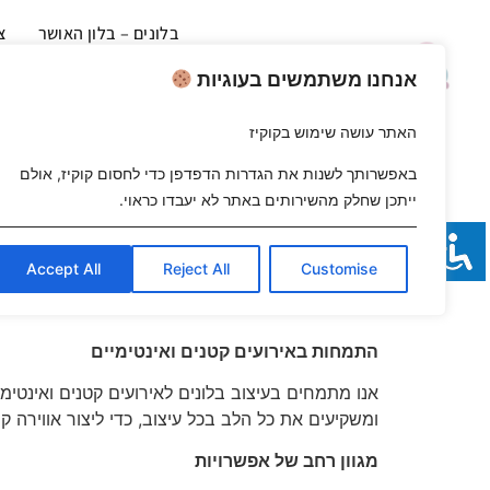
בלונים – בלון האושר
צ
בלונים לאירועים – בלון האושר
עי
אנחנו משתמשים בעוגיות
עיצוב
האתר עושה שימוש בקוקיז
מחפשים דרך מקורית ומרגשת להפתיע ולחגוג בגבעת
באפשרותך לשנות את הגדרות הדפדפן כדי לחסום קוקיז, אולם
אנו מתמחים ביצירת עיצובי בלונים מודרניים ויצירתיי
ייתכן שחלק מהשירותים באתר לא יעבדו כראוי.
שירות איכותי ומותאם אישית
Accept All
Reject All
Customise
אנו מציעים שירות משלוחי בלונים איכותי ואדיב, עם
בבחירת העיצוב והצבעים המתאימים ביותר לאירוע.
התמחות באירועים קטנים ואינטימיים
אנו מתמחים בעיצוב בלונים לאירועים קטנים ואינטימי
ומשקיעים את כל הלב בכל עיצוב, כדי ליצור אווירה ק
מגוון רחב של אפשרויות