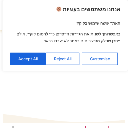
אנחנו משתמשים בעוגיות
האתר עושה שימוש בקוקיז
השבת את ההבזקים
visibility_off
באפשרותך לשנות את הגדרות הדפדפן כדי לחסום קוקיז, אולם
ייתכן שחלק מהשירותים באתר לא יעבדו כראוי.
סמן כותרות
title
צבע רקע
settings
Accept All
Reject All
Customise
זום (הקטנה)
zoom_out
זום (הגדלה)
zoom_in
הקטנת גופן
remove_circle_outline
הגדלת גופן
add_circle_outline
גופן קריא
spellcheck
ניגודיות בהירה
brightness_high
ניגודיות כהה
brightness_low