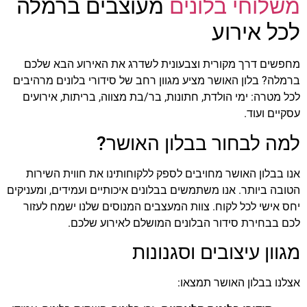
משלוחי בלונים
מעוצבים ברמלה
הוסף קו תחתון לקישורים
format_underlined
לכל אירוע
סמן קישורים
font_download
לאפס
cached
מחפשים דרך מקורית וצבעונית לשדרג את האירוע הבא שלכם
את
ברמלה? בלון האושר מציע מגוון רחב של סידורי בלונים מרהיבים
כל
לכל מטרה: ימי הולדת, חתונות, בר/בת מצווה, בריתות, אירועים
האפשרויות
עסקיים ועוד.
למה לבחור בבלון האושר?
אנו בבלון האושר מחויבים לספק ללקוחותינו את חווית השירות
הטובה ביותר. אנו משתמשים בבלונים איכותיים ועמידים, ומעניקים
יחס אישי לכל לקוח. צוות המעצבים המנוסים שלנו ישמח לעזור
לכם בבחירת סידור הבלונים המושלם לאירוע שלכם.
מגוון עיצובים וסגנונות
אצלנו בבלון האושר תמצאו: