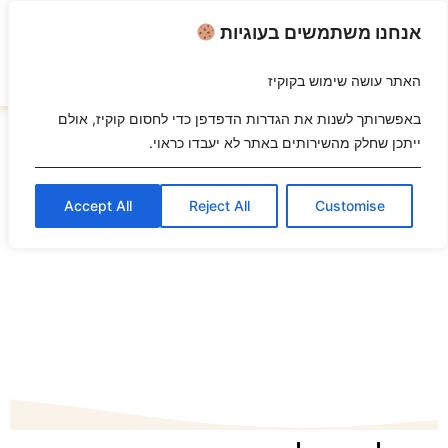
אנחנו משתמשים בעוגיות
האתר עושה שימוש בקוקיז
השבת את ההבזקים
visibility_off
באפשרותך לשנות את הגדרות הדפדפן כדי לחסום קוקיז, אולם
ייתכן שחלק מהשירותים באתר לא יעבדו כראוי.
סמן כותרות
title
צבע רקע
settings
Accept All
Reject All
Customise
זום (הקטנה)
zoom_out
זום (הגדלה)
zoom_in
הקטנת גופן
remove_circle_outline
הגדלת גופן
add_circle_outline
גופן קריא
spellcheck
ניגודיות בהירה
brightness_high
ניגודיות כהה
brightness_low