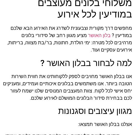
משלוחי בלונים מעוצבים
הוסף קו תחתון לקישורים
format_underlined
במודיעין לכל אירוע
סמן קישורים
font_download
לאפס
cached
מחפשים דרך מקורית וצבעונית לשדרג את האירוע הבא שלכם
את
במודיעין ?
בלון האושר
מציע מגוון רחב של סידורי בלונים
כל
מרהיבים לכל מטרה: ימי הולדת, חתונות, בר/בת מצווה, בריתות,
האפשרויות
אירועים עסקיים ועוד.
למה לבחור בבלון האושר ?
אנו בבלון האושר מחויבים לספק ללקוחותינו את חווית השירות
הטובה ביותר. אנו משתמשים בבלונים איכותיים ועמידים, ומעניקים
יחס אישי לכל לקוח. צוות המעצבים המנוסים שלנו ישמח לעזור
לכם בבחירת סידור הבלונים המושלם לאירוע שלכם.
מגוון עיצובים וסגנונות
אצלנו בבלון האושר תמצאו: