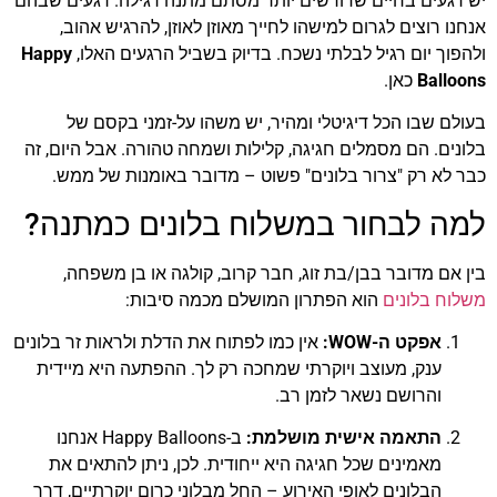
יש רגעים בחיים שדורשים יותר מסתם מתנה רגילה. רגעים שבהם
הוסף קו תחתון לקישורים
format_underlined
אנחנו רוצים לגרום למישהו לחייך מאוזן לאוזן, להרגיש אהוב,
סמן קישורים
font_download
ולהפוך יום רגיל לבלתי נשכח. בדיוק בשביל הרגעים האלו,
Happy
Balloons
כאן.
לאפס
cached
את
בעולם שבו הכל דיגיטלי ומהיר, יש משהו על-זמני בקסם של
כל
בלונים. הם מסמלים חגיגה, קלילות ושמחה טהורה. אבל היום, זה
האפשרויות
כבר לא רק "צרור בלונים" פשוט – מדובר באומנות של ממש.
למה לבחור במשלוח בלונים כמתנה?
בין אם מדובר בבן/בת זוג, חבר קרוב, קולגה או בן משפחה,
משלוח בלונים
הוא הפתרון המושלם מכמה סיבות:
אפקט ה-WOW:
אין כמו לפתוח את הדלת ולראות זר בלונים
ענק, מעוצב ויוקרתי שמחכה רק לך. ההפתעה היא מיידית
והרושם נשאר לזמן רב.
התאמה אישית מושלמת:
ב-Happy Balloons אנחנו
מאמינים שכל חגיגה היא ייחודית. לכן, ניתן להתאים את
הבלונים לאופי האירוע – החל מבלוני כרום יוקרתיים, דרך