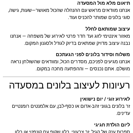
תיאום מלא מול המסעדה
אנחנו מוודאים מראש עם ההנהלה שהכול מאושר—שעות, גישה,
סוגי בלונים שמותר להכניס ועוד.
עיצוב שמותאם לחלל
מאזור אינטימי לזוג ועד חדר פרטי לאירוע של משפחה — אנחנו
נבנה עיצוב מדויק שמתאים בדיוק לגודל ולסגנון המקום.
משלוח וסידור בלונים לפני הגעתכם
אנחנו מגיעים לפניכם, מסדרים הכול, ומוודאים שהשולחן נראה
מושלם. אתם נכנסים — וההפתעה מחכה במקום.
רעיונות לעיצוב בלונים במסעדה
לאירוע זוגי / יום נישואין
זר בלונים בגווני זהב-אדום או כסף-לבן, עם אלמנטים רומנטיים
עדינים.
ליום הולדת חגיגי
ספרות ענק של הגיל, זר צבעוני, בלון שקוף עם קונפטי או בלון