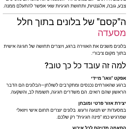
הוסף קו תחתון לקישורים
format_underlined
צבע, גובה, אלגנטיות, ותחושת חגיגיות שאי אפשר להתעלם ממנה.
סמן קישורים
font_download
ה"קסם" של בלונים בתוך חלל
לאפס
cached
את
מסעדה
כל
האפשרויות
בלונים משנים את האווירה ברגע, ויוצרים תחושה של חגיגה אישית
בתוך מקום ציבורי.
למה זה עובד כל כך טוב?
אפקט "וואו" מיידי
ברגע שהאורחים נכנסים ומתקרבים לשולחן—הבלונים הם הדבר
הראשון שהם רואים. הם משדרים חגיגה, תשומת לב, והשקעה.
יצירת אזור פרטי ומובחן
במסעדות יש תנועה ורעש. בלונים יוצרים תחום אישי ויזואלי
שמרגיש כמו "פינה חגיגית" רק שלכם.
התאמה מדויקת לכל אירוע