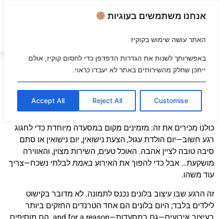
אנחנו משתמשים בעוגיות
האתר עושה שימוש בקוקיז
השבת את ההבזקים
visibility_off
באפשרותך לשנות את הגדרות הדפדפן כדי לחסום קוקיז, אולם
חוגגים במסעדה? כך תהפכו כל שולחן פשוט לחגיגה של פעם
ייתכן שחלק מהשירותים באתר לא יעבדו כראוי.
סמן כותרות
title
בחיים
מתכננים יום הולדת, יום נישואין או
הצעת נישואין
במסעדה? כך
צבע רקע
settings
הזמנת בלונים
לאירוע במסעדה יוצרת את אפקט ה"וואו" ומוסיפה
Accept All
Reject All
Customise
זום (הקטנה)
zoom_out
קסם, אווירה וייחודיות לכל שולחן.
זום (הגדלה)
zoom_in
כולנו מכירים את זה: מזמינים מקום במסעדה מיוחדת כדי לחגוג
הקטנת גופן
רגע חשוב—יום הולדת עגול, הצעת נישואין, יום נישואין או סתם
remove_circle_outline
סיבה טובה לציין אהבה. האוכל טעים, השירות מצוין, והאווירה
הגדלת גופן
add_circle_outline
מושקעת… אבל כדי להפוך את האירוע
באמת
לבלתי נשכח—צריך
גופן קריא
spellcheck
עוד משהו.
ניגודיות בהירה
brightness_high
זה הרגע שבו עיצוב בלונים נכנס לתמונה. לא מדובר בקישוט
לילדים בלבד; היום בלונים הם אחד הטרנדים החזקים ביותר
ניגודיות כהה
brightness_low
בעיצוב אירועים—גם במסעדות—and for a reason. הם מוסיפים