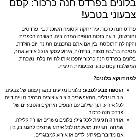
בלונים בפרדס חנה כרכור: קסם
הוסף קו תחתון לקישורים
format_underlined
צבעוני בטבע!
סמן קישורים
font_download
לאפס
cached
פרדס חנה כרכור, עיר ירוקה וקסומה השוכנת בין פרדסים
את
וחורשות, ידועה בזכות הנופים המרהיבים, האווירה הכפרית
כל
והקהילה התוססת. בין אם אתם מתכננים חתונה, יום הולדת,
האפשרויות
מסיבת בר/בת מצווה, ברית/ה, אירוע עסקי או כל אירוע אחר,
בלונים בפרדס חנה כרכור יהפכו אותו לחוויה בלתי נשכחת,
המשלבת קסם טבעי וצבעוניות חגיגית.
למה דווקא בלונים?
הוספת צבע לטבע:
בלונים מגיעים במגוון עצום של צבעים,
צורות וגדלים, המאפשרים ליצור עיצובים מרהיבים וייחודיים
לכל אירוע, תוך שילוב עם הנופים הירוקים והטבעיים של
פרדס חנה כרכור.
אווירה חגיגית לכל גיל:
בלונים משרים אווירה קלילה,
שמחה וחגיגית, מושלמת לכל אירוע שרוצים לחגוג בו, בין
אם מדובר באירוע ילדים או אירוע למבוגרים.