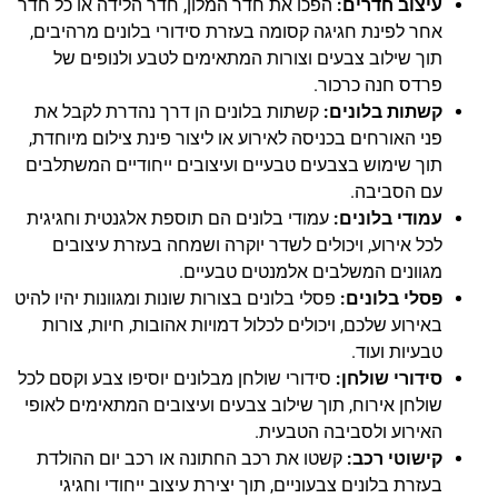
עיצוב חדרים:
הפכו את חדר המלון, חדר הלידה או כל חדר
אחר לפינת חגיגה קסומה בעזרת סידורי בלונים מרהיבים,
תוך שילוב צבעים וצורות המתאימים לטבע ולנופים של
פרדס חנה כרכור.
קשתות בלונים:
קשתות בלונים הן דרך נהדרת לקבל את
פני האורחים בכניסה לאירוע או ליצור פינת צילום מיוחדת,
תוך שימוש בצבעים טבעיים ועיצובים ייחודיים המשתלבים
עם הסביבה.
עמודי בלונים:
עמודי בלונים הם תוספת אלגנטית וחגיגית
לכל אירוע, ויכולים לשדר יוקרה ושמחה בעזרת עיצובים
מגוונים המשלבים אלמנטים טבעיים.
פסלי בלונים:
פסלי בלונים בצורות שונות ומגוונות יהיו להיט
באירוע שלכם, ויכולים לכלול דמויות אהובות, חיות, צורות
טבעיות ועוד.
סידורי שולחן:
סידורי שולחן מבלונים יוסיפו צבע וקסם לכל
שולחן אירוח, תוך שילוב צבעים ועיצובים המתאימים לאופי
האירוע ולסביבה הטבעית.
קישוטי רכב:
קשטו את רכב החתונה או רכב יום ההולדת
בעזרת בלונים צבעוניים, תוך יצירת עיצוב ייחודי וחגיגי