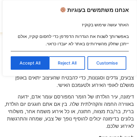
אנחנו משתמשים בעוגיות
האתר עושה שימוש בקוקיז
השבת את ההבזקים
visibility_off
באפשרותך לשנות את הגדרות הדפדפן כדי לחסום קוקיז, אולם
שירות
משלוחי בלונים
מקצועי ואמין בדימונה והסביבה. אנו
ייתכן שחלק מהשירותים באתר לא יעבדו כראוי.
סמן כותרות
title
מתמחים בעיצובים מרהיבים וייחודיים של בלונים לכל סוגי
האירועים, החל מזרי בלונים צבעוניים ועד קשתות בלונים
צבע רקע
settings
מרשימות, עמודי בלונים, בלוני הליום, בלוני מספרים ואותיות,
Accept All
Reject All
Customise
זום (הקטנה)
zoom_out
ועוד. אנו עובדים עם בלונים איכותיים ועמידים במגוון רחב של
זום (הגדלה)
צבעים, גדלים וסגנונות, כדי להבטיח שהעיצוב יתאים באופן
zoom_in
מושלם לאופי האירוע ולטעמכם האישי.
הקטנת גופן
remove_circle_outline
דימונה, עיר הולדתו של הזמר המפורסם עומר אדם, ידועה
הגדלת גופן
add_circle_outline
באווירה החמה והקהילתית שלה. בין אם אתם חוגגים יום הולדת,
גופן קריא
spellcheck
ברית, בר/בת מצווה, חתונה, או כל אירוע משמח אחר, משלוחי
ניגודיות בהירה
בלונים בדימונה יכולים להוסיף נופך של צבע, שמחה והתרגשות
brightness_high
לאירוע שלכם.
ניגודיות כהה
brightness_low