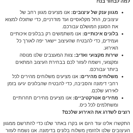
למה לבחור בנו?
הוסף קו תחתון לקישורים
format_underlined
מגוון ענק של עיצובים:
אנו מציעים מגוון רחב של
סמן קישורים
font_download
עיצובים, החל מקלאסיים ועד מודרניים, כדי שתוכלו למצוא
לאפס
cached
את הסגנון המושלם עבורכם.
את
בלונים איכותיים:
אנו משתמשים רק בבלונים איכותיים
כל
ועמידים, כדי להבטיח שהעיצוב יישאר יפה לאורך כל
האפשרויות
האירוע.
שירות מקצועי ואדיב:
צוות המעצבים שלנו מנוסה
ומקצועי, וישמח לעזור לכם בבחירת העיצוב המתאים
ביותר עבורכם.
משלוחים מהירים:
אנו מציעים משלוחים מהירים לכל
רחבי דימונה והסביבה, כדי להבטיח שהבלונים יגיעו בזמן
לאירוע שלכם.
מחירים אטרקטיביים:
אנו מציעים מחירים תחרותיים
ומשתלמים לכל כיס.
רוצים לשדרג את האירוע שלכם?
התקשרו אלינו עוד היום או בקרו באתר שלנו כדי להתרשם ממגוון
העיצובים שלנו ולהזמין משלוח בלונים בדימונה. אנו נשמח לעזור