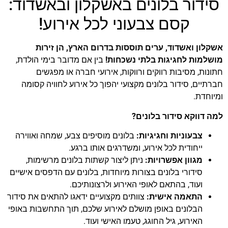
סידור בלונים באשקלון ובאשדוד:
הוסף קו תחתון לקישורים
format_underlined
קסם צבעוני לכל אירוע!
סמן קישורים
font_download
לאפס
cached
אשקלון ואשדוד, ערים תוססות בדרום הארץ, הן זירות
את
מושלמות לחגיגות בלתי נשכחות!
בין אם מדובר בימי הולדת,
כל
חתונות, מסיבות רווקים ורווקות, אירועי חברה או מפגשים
האפשרויות
חברתיים, סידור בלונים מקצועי יהפוך כל אירוע לחוויה קסומה
ומיוחדת.
למה דווקא סידור בלונים?
צבעוניות וחגיגיות:
בלונים מוסיפים צבע, שמחה ואווירה
ייחודית לכל אירוע, ומשדרגים אותו ברגע.
מגוון אפשרויות:
ניתן ליצור קשתות בלונים מרשימות,
סידורי בלונים בצורות מיוחדות, בלונים עם הדפסים אישיים
ועוד, בהתאם לאופי האירוע ולרצונותיכם.
התאמה אישית:
צוותים מקצועיים ידאגו להתאים את סידור
הבלונים באופן מושלם לאירוע שלכם, תוך התחשבות באופי
האירוע, גיל החוגג, טעמו האישי ועוד.