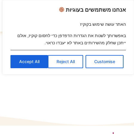
אנחנו משתמשים בעוגיות
האתר עושה שימוש בקוקיז
השבת את ההבזקים
visibility_off
באפשרותך לשנות את הגדרות הדפדפן כדי לחסום קוקיז, אולם
ייתכן שחלק מהשירותים באתר לא יעבדו כראוי.
סמן כותרות
title
צבע רקע
settings
Accept All
Reject All
Customise
זום (הקטנה)
zoom_out
זום (הגדלה)
zoom_in
הקטנת גופן
remove_circle_outline
הגדלת גופן
add_circle_outline
גופן קריא
spellcheck
ניגודיות בהירה
brightness_high
ניגודיות כהה
brightness_low