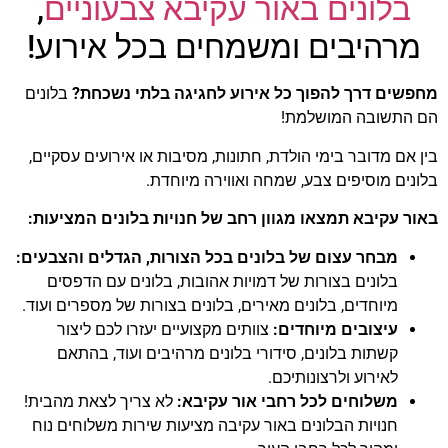
בלונים באור עקיבא צבעוניים
,
הוסף קו תחתון לקישורים
format_underlined
מרהיבים ומשמחים בכל אירוע!
סמן קישורים
font_download
לאפס
cached
מחפשים דרך להפוך כל אירוע לחגיגה בלתי נשכחת?
בלונים
את
הם התשובה המושלמת!
כל
האפשרויות
בין אם מדובר בימי הולדת, חתונות, מסיבות או אירועים עסקיים,
בלונים מוסיפים צבע, שמחה ואווירה מיוחדת.
באור עקיבא תמצאו מגוון רחב של חנויות בלונים המציעות:
מבחר עצום של בלונים בכל הצורות, הגדלים והצבעים:
בלונים בצורות של דמויות אהובות, בלונים עם הדפסים
מיוחדים, בלונים מאירים, בלונים בצורות של מספרים ועוד.
עיצובים מיוחדים:
צוותים מקצועיים יעזרו לכם ליצור
קשתות בלונים, סידורי בלונים מרהיבים ועוד, בהתאם
לאירוע ולרצונותיכם.
משלוחים לכל רחבי אור עקיבא:
לא צריך לצאת מהבית!
חנויות הבלונים באור עקיבה מציעות שירות משלוחים נוח